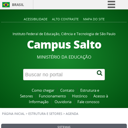
BRASIL
Simplifique!
ACESSIBILIDADE
ALTO CONTRASTE
MAPA DO SITE
Comunica BR
Participe
Instituto Federal de Educação, Ciência e Tecnologia de São Paulo
Campus Salto
Acesso à informação
Legislação
MINISTÉRIO DA EDUCAÇÃO
Canais
Como chegar
Contato
Estrutura e
Setores
Funcionamento
Histórico
Acesso à
Informação
Ouvidoria
Fale conosco
PÁGINA INICIAL
>
ESTRUTURA E SETORES
>
AGENDA
SISTEMAS