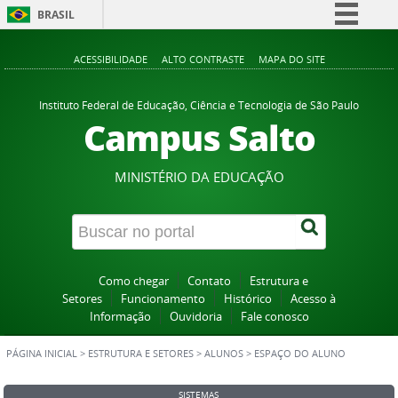
BRASIL
Simplifique!
ACESSIBILIDADE
ALTO CONTRASTE
MAPA DO SITE
Comunica BR
Participe
Instituto Federal de Educação, Ciência e Tecnologia de São Paulo
Campus Salto
Acesso à informação
Legislação
MINISTÉRIO DA EDUCAÇÃO
Canais
Como chegar
Contato
Estrutura e
Setores
Funcionamento
Histórico
Acesso à
Informação
Ouvidoria
Fale conosco
PÁGINA INICIAL
>
ESTRUTURA E SETORES
>
ALUNOS
>
ESPAÇO DO ALUNO
SISTEMAS