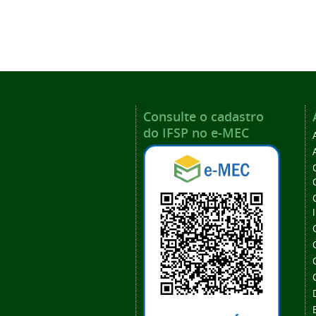
Consulte o cadastro
do IFSP no e-MEC