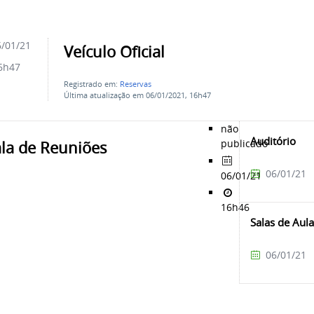
/01/21
Veículo Oficial
6h47
Registrado em:
Reservas
Última atualização em 06/01/2021, 16h47
não
Auditório
publicado
ala de Reuniões
06/01/21
06/01/21
16h46
Salas de Aul
06/01/21