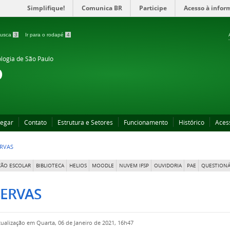
Simplifique!
Comunica BR
Participe
Acesso à infor
 busca
3
Ir para o rodapé
4
ologia de São Paulo
o
egar
Contato
Estrutura e Setores
Funcionamento
Histórico
Aces
RVAS
ÃO ESCOLAR
BIBLIOTECA
HELIOS
MOODLE
NUVEM IFSP
OUVIDORIA
PAE
QUESTIONÁ
SERVAS
tualização em Quarta, 06 de Janeiro de 2021, 16h47