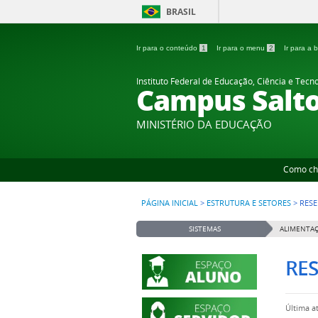
BRASIL
Ir para o conteúdo
1
Ir para o menu
2
Ir para a
Instituto Federal de Educação, Ciência e Tecn
Campus Salt
MINISTÉRIO DA EDUCAÇÃO
Como ch
PÁGINA INICIAL
>
ESTRUTURA E SETORES
>
RESE
SISTEMAS
ALIMENTAÇ
RE
Última a