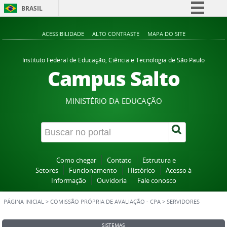
BRASIL
Simplifique!
ACESSIBILIDADE
ALTO CONTRASTE
MAPA DO SITE
Comunica BR
Participe
Instituto Federal de Educação, Ciência e Tecnologia de São Paulo
Campus Salto
Acesso à informação
Legislação
MINISTÉRIO DA EDUCAÇÃO
Canais
Como chegar
Contato
Estrutura e
Setores
Funcionamento
Histórico
Acesso à
Informação
Ouvidoria
Fale conosco
PÁGINA INICIAL
>
COMISSÃO PRÓPRIA DE AVALIAÇÃO - CPA
>
SERVIDORES
SISTEMAS