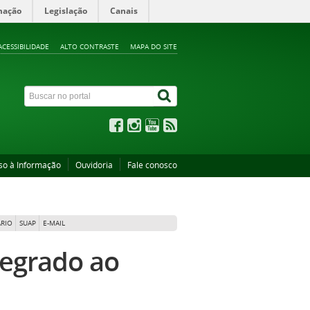
mação
Legislação
Canais
ACESSIBILIDADE
ALTO CONTRASTE
MAPA DO SITE
so à Informação
Ouvidoria
Fale conosco
RIO
SUAP
E-MAIL
tegrado ao