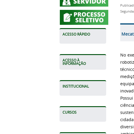
Publicad
Segunda,
Mecat
ACESSO RÁPIDO
No exe
ACESSO À
roboti
INFORMAÇÃO
técni
mediç
equip
INSTITUCIONAL
inova
Possui
ciênci
susten
CURSOS
cidada
divers
ambien