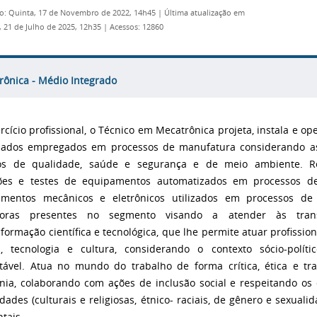
o: Quinta, 17 de Novembro de 2022, 14h45
|
Última atualização em
 21 de Julho de 2025, 12h35
|
Acessos: 12860
rônica - Médio Integrado
rcício profissional, o Técnico em Mecatrônica projeta, instala e 
zados empregados em processos de manufatura considerando as
cos de qualidade, saúde e segurança e de meio ambiente. Re
ões e testes de equipamentos automatizados em processos de
amentos mecânicos e eletrônicos utilizados em processos de
doras presentes no segmento visando a atender às trans
 formação científica e tecnológica, que lhe permite atuar profissio
a, tecnologia e cultura, considerando o contexto sócio-polí
tável. Atua no mundo do trabalho de forma crítica, ética e tr
nia, colaborando com ações de inclusão social e respeitando o
idades (culturais e religiosas, étnico- raciais, de gênero e sexual
tais.