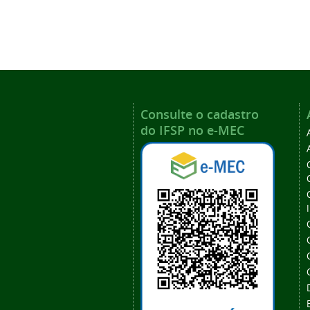
Consulte o cadastro
do IFSP no e-MEC