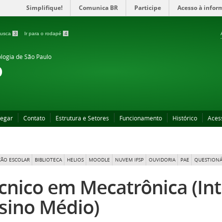
Simplifique!
Comunica BR
Participe
Acesso à infor
 busca
3
Ir para o rodapé
4
ologia de São Paulo
o
egar
Contato
Estrutura e Setores
Funcionamento
Histórico
Aces
ÃO ESCOLAR
BIBLIOTECA
HELIOS
MOODLE
NUVEM IFSP
OUVIDORIA
PAE
QUESTIONÁ
cnico em Mecatrônica (In
sino Médio)