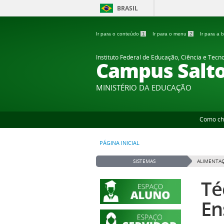
BRASIL
Ir para o conteúdo
1
Ir para o menu
2
Ir para a
Instituto Federal de Educação, Ciência e Tecn
Campus Salt
MINISTÉRIO DA EDUCAÇÃO
Como ch
PÁGINA INICIAL
SISTEMAS
ALIMENTAÇ
Té
En