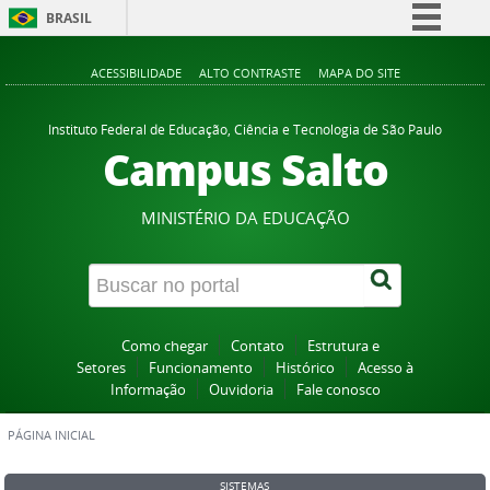
BRASIL
Simplifique!
ACESSIBILIDADE
ALTO CONTRASTE
MAPA DO SITE
Comunica BR
Participe
Instituto Federal de Educação, Ciência e Tecnologia de São Paulo
Campus Salto
Acesso à informação
Legislação
MINISTÉRIO DA EDUCAÇÃO
Canais
Como chegar
Contato
Estrutura e
Setores
Funcionamento
Histórico
Acesso à
Informação
Ouvidoria
Fale conosco
PÁGINA INICIAL
SISTEMAS