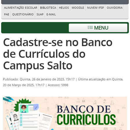
ALIMENTAÇÃO ESCOLAR
BIBLIOTECA
HELIOS
MOODLE
NUVEM IFSP
OUVIDORIA
PAE
QUESTIONÁRIO
SUAP
E-MAIL
MENU
Cadastre-se no Banco
de Currículos do
Campus Salto
Publicado: Quinta, 26 de Janeiro de 2023, 15h17
|
Última atualização em Quinta,
20 de Março de 2025, 17h17
|
Acessos: 5998