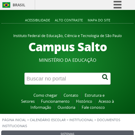
BRASIL
Simplifique!
ACESSIBILIDADE
ALTO CONTRASTE
MAPA DO SITE
Comunica BR
Participe
Instituto Federal de Educação, Ciência e Tecnologia de São Paulo
Campus Salto
Acesso à informação
Legislação
MINISTÉRIO DA EDUCAÇÃO
Canais
Como chegar
Contato
Estrutura e
Setores
Funcionamento
Histórico
Acesso à
Informação
Ouvidoria
Fale conosco
PÁGINA INICIAL
>
CALENDÁRIO ESCOLAR
>
INSTITUCIONAL
>
DOCUMENTOS
INSTITUCIONAIS
SISTEMAS